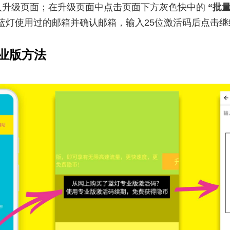
⼊升级⻚⾯；在升级⻚⾯中点击⻚⾯下⽅灰⾊快中的
“批
在蓝灯使⽤过的邮箱并确认邮箱，输⼊25位激活码后点击
业版方法