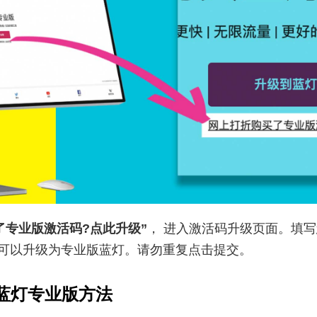
了专业版激活码?点此升级”
， 进⼊激活码升级⻚⾯。填
即可以升级为专业版蓝灯。请勿重复点击提交。
活蓝灯专业版方法