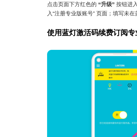
点击⻚⾯下⽅红⾊的
“升级”
按钮进
⼊“注册专业版账号” ⻚⾯；填写未
使用蓝灯激活码续费订阅专